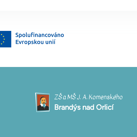
ZŠ a MŠ J. A. Komenského
Brandýs nad Orlicí