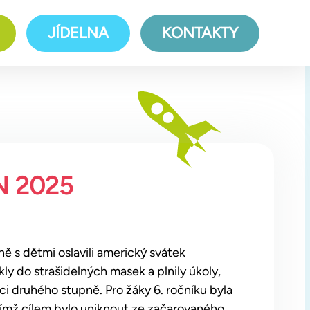
JÍDELNA
KONTAKTY
 2025
ě s dětmi oslavili americký svátek
ly do strašidelných masek a plnily úkoly,
žáci druhého stupně. Pro žáky 6. ročníku byla
ejímž cílem bylo uniknout ze začarovaného