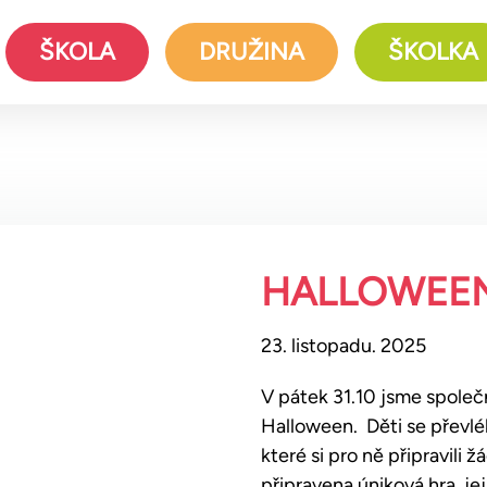
ŠKOLA
DRUŽINA
ŠKOLKA
HALLOWEEN
23. listopadu. 2025
V pátek 31.10 jsme společn
Halloween. Děti se převlék
které si pro ně připravili 
připravena úniková hra, j